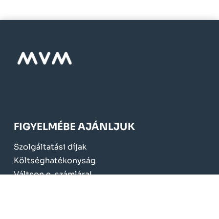
FIGYELMÉBE AJÁNLJUK
Szolgáltatási díjak
Költséghatékonyság
Váltson e-számlára!
Mérőcsere 2024.
KÖTELEZŐ TÁJÉKOZTATÁS