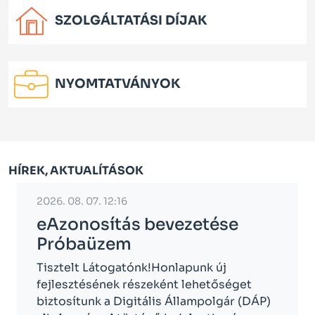
SZOLGÁLTATÁSI DÍJAK
NYOMTATVÁNYOK
Főoldal közepe
HÍREK, AKTUALÍTÁSOK
2026. 08. 07. 12:16
eAzonosítás bevezetése
Próbaüzem
Tisztelt Látogatónk!Honlapunk új
fejlesztésének részeként lehetőséget
biztosítunk a Digitális Állampolgár (DÁP)