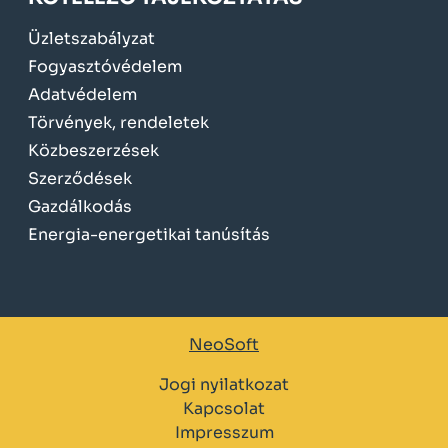
Üzletszabályzat
Fogyasztóvédelem
Adatvédelem
Törvények, rendeletek
Közbeszerzések
Szerződések
Gazdálkodás
Energia-energetikai tanúsítás
NeoSoft
Jogi nyilatkozat
Kapcsolat
Impresszum