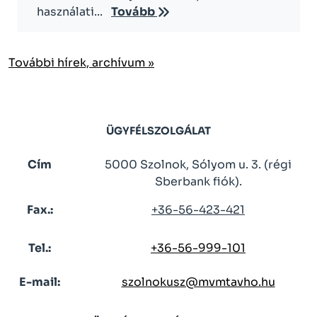
használati...
Tovább
További hírek, archívum »
ÜGYFÉLSZOLGÁLAT
Cím
5000 Szolnok, Sólyom u. 3. (régi
Sberbank fiók).
Fax.:
+36-56-423-421
Tel.:
+36-56-999-101
E-mail:
szolnokusz@mvmtavho.hu