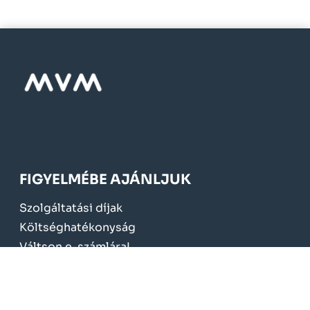
FIGYELMÉBE AJÁNLJUK
Szolgáltatási díjak
Költséghatékonyság
Váltson e-számlára!
Mérőcsere 2024.
KÖTELEZŐ TÁJÉKOZTATÁS