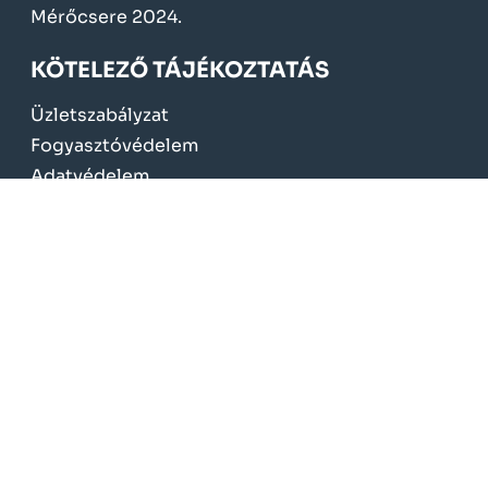
Mérőcsere 2024.
KÖTELEZŐ TÁJÉKOZTATÁS
Üzletszabályzat
Fogyasztóvédelem
Adatvédelem
Törvények, rendeletek
Közbeszerzések
Szerződések
Gazdálkodás
Energia-energetikai tanúsítás
NeoSoft