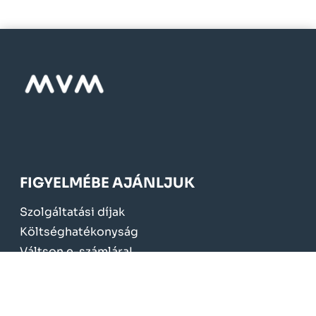
FIGYELMÉBE AJÁNLJUK
Szolgáltatási díjak
Költséghatékonyság
Váltson e-számlára!
Mérőcsere 2024.
KÖTELEZŐ TÁJÉKOZTATÁS