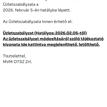
Üzletszabályzata a
2026. február 5-én hatályba lépett.
Az Üzletszabályzata innen érhető el:
Üzletszabályzat (Hatályos: 2026.02.05-től)
Az üzletszabályzat módosításáról szóló tájékoztató
kivonata ide kattintva megjeleníthető, letölthető.
Tisztelettel,
MVM OTSZ Zrt.