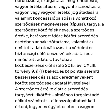
beruházásra, szolgáltatás megrendelésre,
vagyonértékesítésre, vagyonhasznosításra,
vagyon vagy vagyoni értékű jog átadására,
valamint koncesszióba adásra vonatkozó
szerződések megnevezése (típusa), tárgya, a
szerződést kötő felek neve, a szerződés
értéke, határozott időre kötött szerződés
esetében annak időtartama, valamint az
említett adatok változásai, a védelmi és
biztonsági célú beszerzések adatai és a
minősített adatok, továbbá a
közbeszerzésekről szóló 2015. évi CXLIII.
törvény 9. § (1) bekezdés b) pontja szerinti
beszerzések és az azok eredményeként
kötött szerződések adatai kivételével
A szerződés értéke alatt a szerződés
tárgyáért kikötött – általános forgalmi adó
nélkül számított – ellenszolgáltatást kell
érteni, ingyenes ügylet esetén a vagyon