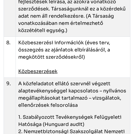
fejlesztések leírása, az azokra vonatkozó
szerződések. Társaságunknál ez a közérdekű
adat nem áll rendelkezésre. (A Társaság
vonatkozásában nem értelmezhető
közzétételi egység.)
8.
Közbeszerzési információk (éves terv,
összegzés az ajánlatok elbírálásáról, a
megkötött szerződésekről)
Közbeszerzések
9.
A közfeladatot ellátó szervnél végzett
alaptevékenységgel kapcsolatos – nyilvános
megállapításokat tartalmazó – vizsgálatok,
ellenőrzések felsorolása
1. Szabályozott Tevékenységek Felügyeleti
Hatósága (Hunguard audit)
2. Nemzetbiztonsági Szakszolgálat Nemzeti