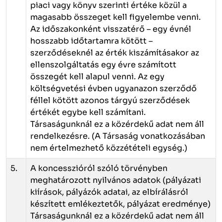
piaci vagy könyv szerinti értéke közül a
magasabb összeget kell figyelembe venni.
Az időszakonként visszatérő – egy évnél
hosszabb időtartamra kötött –
szerződéseknél az érték kiszámításakor az
ellenszolgáltatás egy évre számított
összegét kell alapul venni. Az egy
költségvetési évben ugyanazon szerződő
féllel kötött azonos tárgyú szerződések
értékét egybe kell számítani.
Társaságunknál ez a közérdekű adat nem áll
rendelkezésre. (A Társaság vonatkozásában
nem értelmezhető közzétételi egység.)
5.
A koncesszióról szóló törvényben
meghatározott nyilvános adatok (pályázati
kiírások, pályázók adatai, az elbírálásról
készített emlékeztetők, pályázat eredménye)
Társaságunknál ez a közérdekű adat nem áll