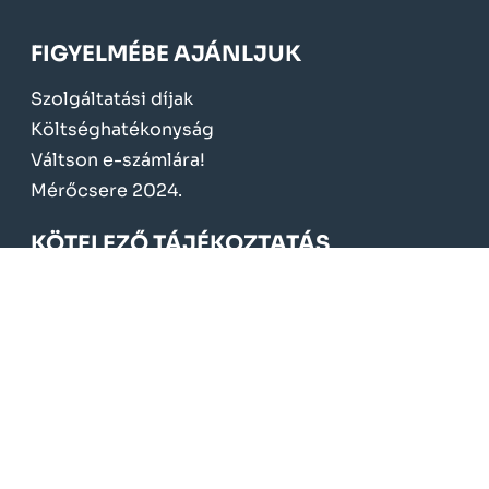
FIGYELMÉBE AJÁNLJUK
Szolgáltatási díjak
Költséghatékonyság
Váltson e-számlára!
Mérőcsere 2024.
KÖTELEZŐ TÁJÉKOZTATÁS
Üzletszabályzat
Fogyasztóvédelem
Adatvédelem
Törvények, rendeletek
Közbeszerzések
Szerződések
Gazdálkodás