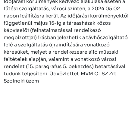
időjárási körülmények kedvező alakulása esetén a
fűtési szolgáltatás, városi szinten, a 2024.05.02
napon leállításra kerül. Az időjárási körülményektől
függetlenül május 15-ig a társasházak közös
képviselői (felhatalmazással rendelkező
megbízottjai) írásban jelezhetik a távhőszolgáltató
felé a szolgáltatás újraindítására vonatkozó
kérésüket, melyet a rendelkezésre álló műszaki
feltételek alapján, valamint a vonatkozó városi
rendelet (15. paragrafus 5. bekezdés) betartásával
tudunk teljesíteni. Üdvözlettel, MVM OTSZ Zrt.
Szolnoki üzem