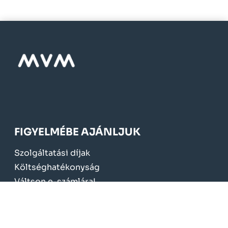
FIGYELMÉBE AJÁNLJUK
Szolgáltatási díjak
Költséghatékonyság
Váltson e-számlára!
Mérőcsere 2024.
KÖTELEZŐ TÁJÉKOZTATÁS