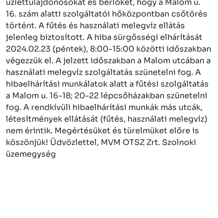
üzlettulajdonosokat és bérlőket, hogy a Malom u.
16. szám alatti szolgáltatói hőközpontban csőtörés
történt. A fűtés és használati melegvíz ellátás
jelenleg biztosított. A hiba sürgősségi elhárítását
2024.02.23 (péntek), 8:00-15:00 közötti időszakban
végezzük el. A jelzett időszakban a Malom utcában a
használati melegvíz szolgáltatás szünetelni fog. A
hibaelhárítási munkálatok alatt a fűtési szolgáltatás
a Malom u. 16-18; 20-22 lépcsőházakban szünetelni
fog. A rendkívüli hibaelhárítási munkák más utcák,
létesítmények ellátását (fűtés, használati melegvíz)
nem érintik. Megértésüket és türelmüket előre is
köszönjük! Üdvözlettel, MVM OTSZ Zrt. Szolnoki
üzemegység