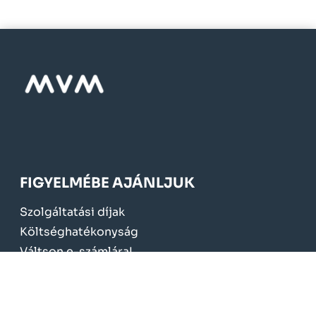
FIGYELMÉBE AJÁNLJUK
Szolgáltatási díjak
Költséghatékonyság
Váltson e-számlára!
Mérőcsere 2024.
KÖTELEZŐ TÁJÉKOZTATÁS