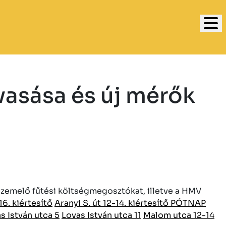
asása és új mérők
zemelő fűtési költségmegosztókat, illetve a HMV
16. kiértesítő
Aranyi S. út 12-14. kiértesítő PÓTNAP
s István utca 5
Lovas István utca 11
Malom utca 12-14