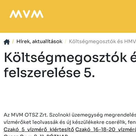
Hírek, aktualítások
Költségmegosztók és HMV v
Költségmegosztók é
felszerelése 5.
Az MVM OTSZ Zrt. Szolnoki üzemegység megrendelése a
vízmérőket leolvassák és új készülékekre cserélik, fen
Czakó_5_vízmérő_kiértesítő
Czakó_16-18-20_vízmérő