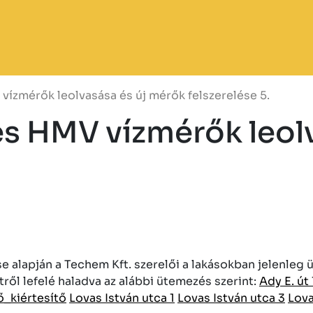
ízmérők leolvasása és új mérők felszerelése 5.
s HMV vízmérők leolv
lapján a Techem Kft. szerelői a lakásokban jelenleg ü
tről lefelé haladva az alábbi ütemezés szerint:
Ady E. út 
_kiértesítő
Lovas István utca 1
Lovas István utca 3
Lova