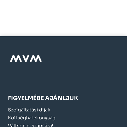
FIGYELMÉBE AJÁNLJUK
Szolgáltatási díjak
Költséghatékonyság
Váltson e-számlára!