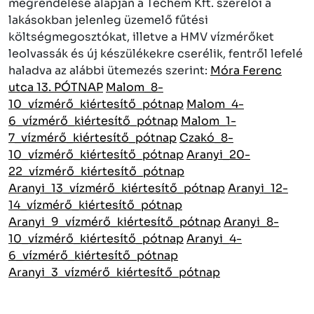
megrendelése alapján a Techem Kft. szerelői a
lakásokban jelenleg üzemelő fűtési
költségmegosztókat, illetve a HMV vízmérőket
leolvassák és új készülékekre cserélik, fentről lefelé
haladva az alábbi ütemezés szerint:
Móra Ferenc
utca 13. PÓTNAP
Malom_8-
10_vízmérő_kiértesítő_pótnap
Malom_4-
6_vízmérő_kiértesítő_pótnap
Malom_1-
7_vízmérő_kiértesítő_pótnap
Czakó_8-
10_vízmérő_kiértesítő_pótnap
Aranyi_20-
22_vízmérő_kiértesítő_pótnap
Aranyi_13_vízmérő_kiértesítő_pótnap
Aranyi_12-
14_vízmérő_kiértesítő_pótnap
Aranyi_9_vízmérő_kiértesítő_pótnap
Aranyi_8-
10_vízmérő_kiértesítő_pótnap
Aranyi_4-
6_vízmérő_kiértesítő_pótnap
Aranyi_3_vízmérő_kiértesítő_pótnap