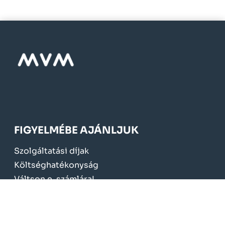
FIGYELMÉBE AJÁNLJUK
Szolgáltatási díjak
Költséghatékonyság
Váltson e-számlára!
Mérőcsere 2024.
KÖTELEZŐ TÁJÉKOZTATÁS