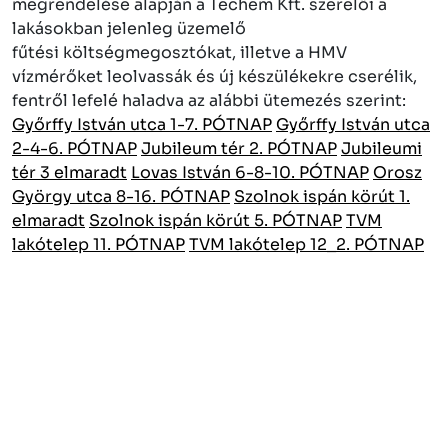
megrendelése alapján a Techem Kft. szerelői a
lakásokban jelenleg üzemelő
fűtési költségmegosztókat, illetve a HMV
vízmérőket leolvassák és új készülékekre cserélik,
fentről lefelé haladva az alábbi ütemezés szerint:
Győrffy István utca 1-7. PÓTNAP
Győrffy István utca
2-4-6. PÓTNAP
Jubileum tér 2. PÓTNAP
Jubileumi
tér 3 elmaradt
Lovas István 6-8-10. PÓTNAP
Orosz
György utca 8-16. PÓTNAP
Szolnok ispán körút 1.
elmaradt
Szolnok ispán körút 5. PÓTNAP
TVM
lakótelep 11. PÓTNAP
TVM lakótelep 12_2. PÓTNAP