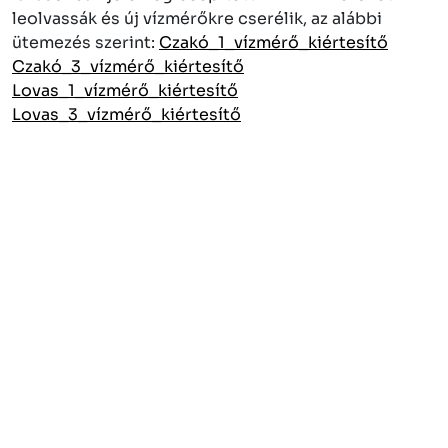
leolvassák és új vízmérőkre cserélik, az alábbi
ütemezés szerint:
Czakó_1_vízmérő_kiértesítő
Czakó_3_vízmérő_kiértesítő
Lovas_1_vízmérő_kiértesítő
Lovas_3_vízmérő_kiértesítő