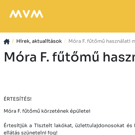
Hírek, aktualítások
Móra F. fűtőmű használati 
Móra F. fűtőmű haszn
ÉRTESÍTÉS!
Móra F. fűtőmű körzetének épületei
Értesítjük a Tisztelt lakókat, üzlettulajdonosokat é
ellátás szünetelni fog!