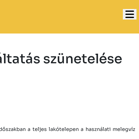
áltatás szünetelése
dőszakban a teljes lakótelepen a használati melegvíz