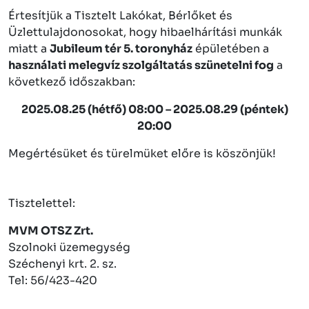
Értesítjük a Tisztelt Lakókat, Bérlőket és
Üzlettulajdonosokat, hogy hibaelhárítási munkák
miatt a
Jubileum tér 5. toronyház
épületében a
használati melegvíz szolgáltatás szünetelni fog
a
következő időszakban:
2025.08.25 (hétfő) 08:00 – 2025.08.29 (péntek)
20:00
Megértésüket és türelmüket előre is köszönjük!
Tisztelettel:
MVM OTSZ Zrt.
Szolnoki üzemegység
Széchenyi krt. 2. sz.
Tel: 56/423-420