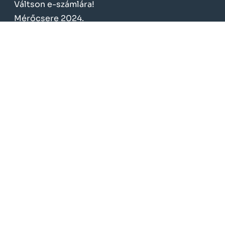
Váltson e-számlára!
Mérőcsere 2024.
KÖTELEZŐ TÁJÉKOZTATÁS
Üzletszabályzat
Fogyasztóvédelem
Adatvédelem
Törvények, rendeletek
Közbeszerzések
Szerződések
Gazdálkodás
Energia-energetikai tanúsítás
NeoSoft