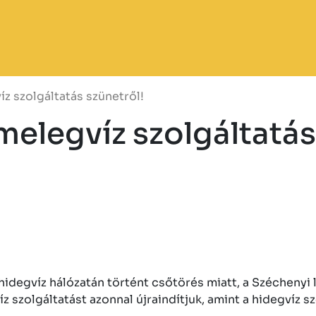
íz szolgáltatás szünetről!
 melegvíz szolgáltatás
. hidegvíz hálózatán történt csőtörés miatt, a Széchenyi
z szolgáltatást azonnal újraindítjuk, amint a hidegvíz szo