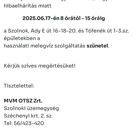
hibaelhárítás miatt
2025.06.17-én 8 órától – 15 óráig
a Szolnok, Ady E út 16-18-20. és Tófenék út 1-3.sz.
épületekben a
használati melegvíz szolgáltatás
szünetel
.
Kérjük szíves megértésüket!
Tisztelettel:
MVM OTSZ Zrt.
Szolnoki üzemegység
Széchenyi krt. 2. sz.
Tel: 56/423-420