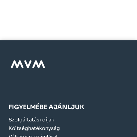
FIGYELMÉBE AJÁNLJUK
Szolgáltatási díjak
Költséghatékonyság
Váltson e-számlára!