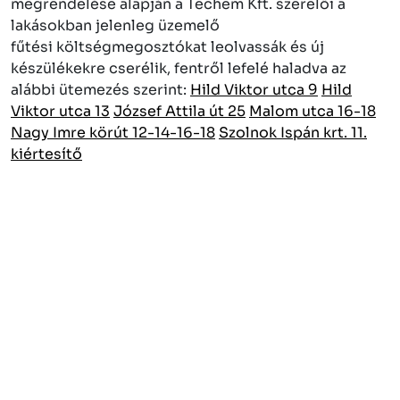
megrendelése alapján a Techem Kft. szerelői a
lakásokban jelenleg üzemelő
fűtési költségmegosztókat leolvassák és új
készülékekre cserélik, fentről lefelé haladva az
alábbi ütemezés szerint:
Hild Viktor utca 9
Hild
Viktor utca 13
József Attila út 25
Malom utca 16-18
Nagy Imre körút 12-14-16-18
Szolnok Ispán krt. 11.
kiértesítő