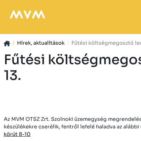
Hírek, aktualítások
Fűtési költségmegosztó leol
Fűtési költségmegosz
13.
Az MVM OTSZ Zrt. Szolnoki üzemegység megrendelése a
készülékekre cserélik, fentről lefelé haladva az alább
körút 8-10