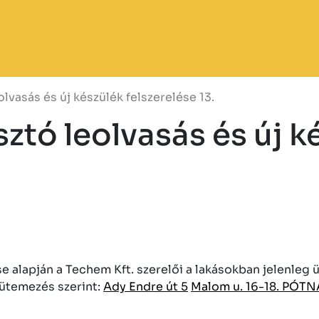
vasás és új készülék felszerelése 13.
tó leolvasás és új ké
lapján a Techem Kft. szerelői a lakásokban jelenleg ü
i ütemezés szerint:
Ady Endre út 5
Malom u. 16-18. PÓTN