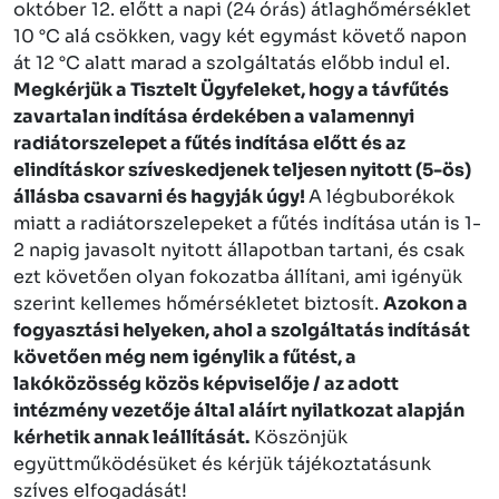
október 12. előtt a napi (24 órás) átlaghőmérséklet
10 °C alá csökken, vagy két egymást követő napon
át 12 °C alatt marad a szolgáltatás előbb indul el.
Megkérjük a Tisztelt Ügyfeleket, hogy a távfűtés
zavartalan indítása érdekében a valamennyi
radiátorszelepet a fűtés indítása előtt és az
elindításkor szíveskedjenek teljesen nyitott (5-ös)
állásba csavarni és hagyják úgy!
A légbuborékok
miatt a radiátorszelepeket a fűtés indítása után is 1-
2 napig javasolt nyitott állapotban tartani, és csak
ezt követően olyan fokozatba állítani, ami igényük
szerint kellemes hőmérsékletet biztosít.
Azokon a
fogyasztási helyeken, ahol a szolgáltatás indítását
követően még nem igénylik a fűtést, a
lakóközösség közös képviselője / az adott
intézmény vezetője által aláírt nyilatkozat alapján
kérhetik annak leállítását.
Köszönjük
együttműködésüket és kérjük tájékoztatásunk
szíves elfogadását!