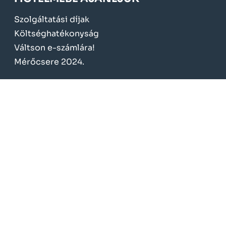
Szolgáltatási díjak
Költséghatékonyság
Váltson e-számlára!
Mérőcsere 2024.
KÖTELEZŐ TÁJÉKOZTATÁS
Üzletszabályzat
Fogyasztóvédelem
Adatvédelem
Törvények, rendeletek
Közbeszerzések
Szerződések
Gazdálkodás
Energia-energetikai tanúsítás