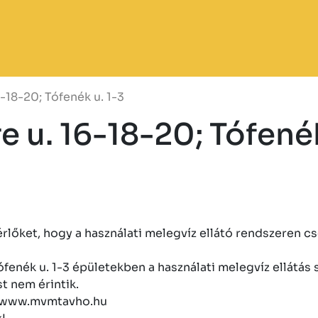
-18-20; Tófenék u. 1-3
 u. 16-18-20; Tófenék
bérlőket, hogy a használati melegvíz ellátó rendszeren c
fenék u. 1-3 épületekben a használati melegvíz ellátás 
st nem érintik.
l: www.mvmtavho.hu