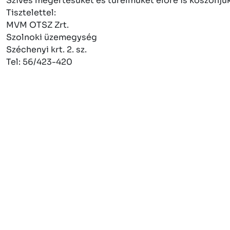
Szíves megértésüket és türelmüket előre is köszönjük
Tisztelettel:
MVM OTSZ Zrt.
Szolnoki üzemegység
Széchenyi krt. 2. sz.
Tel: 56/423-420