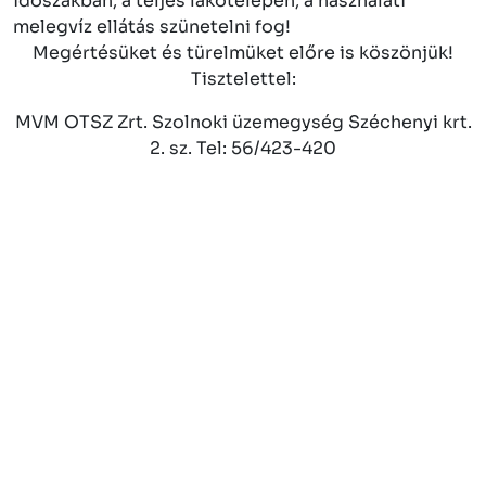
időszakban, a teljes lakótelepen, a használati
melegvíz ellátás szünetelni fog!
Megértésüket és türelmüket előre is köszönjük!
Tisztelettel:
MVM OTSZ Zrt. Szolnoki üzemegység Széchenyi krt.
2. sz. Tel: 56/423-420