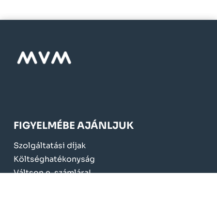
FIGYELMÉBE AJÁNLJUK
Szolgáltatási díjak
Költséghatékonyság
Váltson e-számlára!
Mérőcsere 2024.
KÖTELEZŐ TÁJÉKOZTATÁS