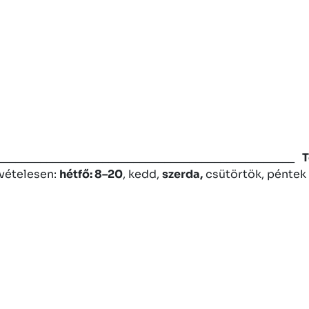
________________________________________________
T
ivételesen:
hétfő: 8–20
, kedd,
szerda,
csütörtök, péntek 